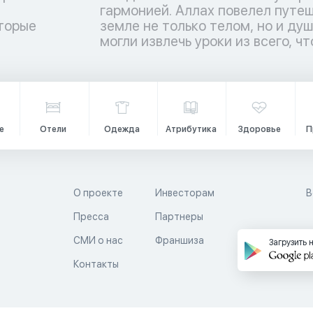
торые
ы люди
и
могли извлечь уроки из всего, чт
е
Отели
Одежда
Атрибутика
Здоровье
П
О проекте
Инвесторам
В
Пресса
Партнеры
й
СМИ о нас
Франшиза
Загрузить 
Контакты