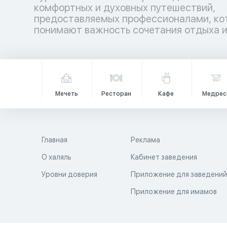
комфортных и духовных путешествий,
гармонией. Аллах повелел путешествовать по
предоставляемых профессионалами, ко
земле не только телом, но и душой, даб
понимают важность сочетания отдыха 
Мечеть
Ресторан
Кафе
Медрес
Главная
Реклама
О халяль
Кабинет заведения
Уровни доверия
Приложение для заведени
Приложение для имамов