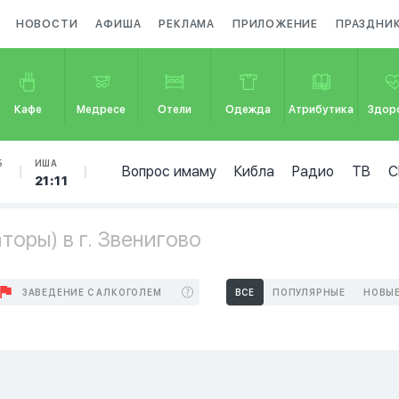
НОВОСТИ
АФИША
РЕКЛАМА
ПРИЛОЖЕНИЕ
ПРАЗДНИ
Кафе
Медресе
Отели
Одежда
Атрибутика
Здор
Б
ИША
Вопрос имаму
Кибла
Радио
ТВ
С
21:11
оры) в г. Звенигово
ЗАВЕДЕНИЕ С АЛКОГОЛЕМ
ВСЕ
ПОПУЛЯРНЫЕ
НОВЫ