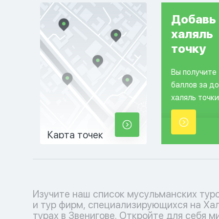
Добавь
халяль
точку
Вы получите
баллов за д
халяль точки
Карта точек
Изучите наш список мусульманских тур
соблюдения исламских традиций. Выб
и тур фирм, специализирующихся на Ха
кофмортный отпуск с нашими туроператора
турах в Звенигове. Откройте для себя м
каждый момент наполнен умиротворением