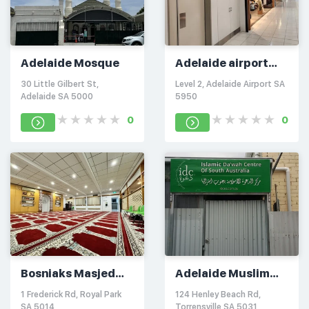
Adelaide Mosque
Adelaide airport
prayer room
30 Little Gilbert St,
Level 2, Adelaide Airport SA
Adelaide SA 5000
5950
0
0
Bosniaks Masjed
Adelaide Muslim
Adelaide/Royal
Community
1 Frederick Rd, Royal Park
124 Henley Beach Rd,
Park Mosque
SA 5014
Torrensville SA 5031