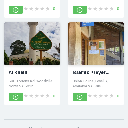
0
0
Al Khalil
Islamic Prayer
Room
596 Torrens Rd, Woodville
Union House, Level 6,
North SA 5012
Adelaide SA 5000
0
0