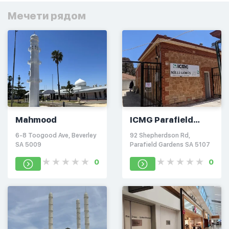
Мечети рядом
Mahmood
ICMG Parafield
Gardens
6-8 Toogood Ave, Beverley
92 Shepherdson Rd,
SA 5009
Parafield Gardens SA 5107
0
0