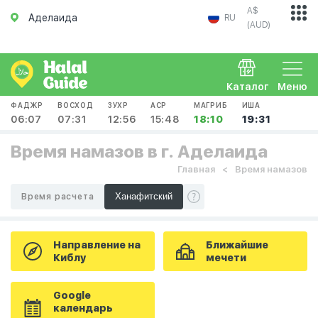
A$
Аделаида
RU
(AUD)
Каталог
Меню
ФАДЖР
ВОСХОД
ЗУХР
АСР
МАГРИБ
ИША
06:07
07:31
12:56
15:48
18:10
19:31
Время намазов в г. Аделаида
Главная
Время намазов
Время расчета
Направление на
Ближайшие
Киблу
мечети
Google
календарь