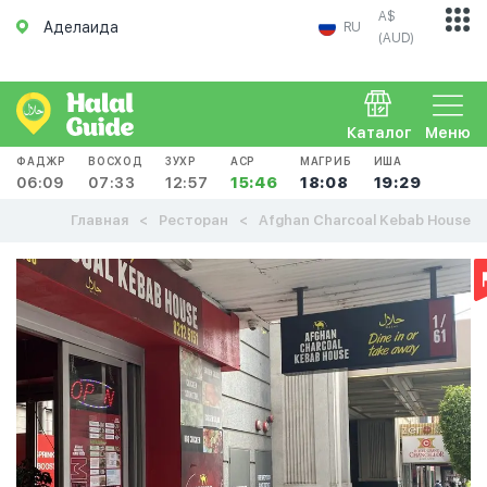
A$
Аделаида
RU
(AUD)
Каталог
Меню
ФАДЖР
ВОСХОД
ЗУХР
АСР
МАГРИБ
ИША
06:09
07:33
12:57
15:46
18:08
19:29
Главная
Ресторан
Afghan Charcoal Kebab House