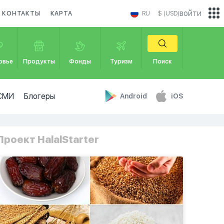
войти
КОНТАКТЫ
КАРТА
RU
$ (USD)
овье
Продукты
Фонды
Туризм
Поиск
СМИ
Блогеры
Android
iOS
Проект HalalStarter