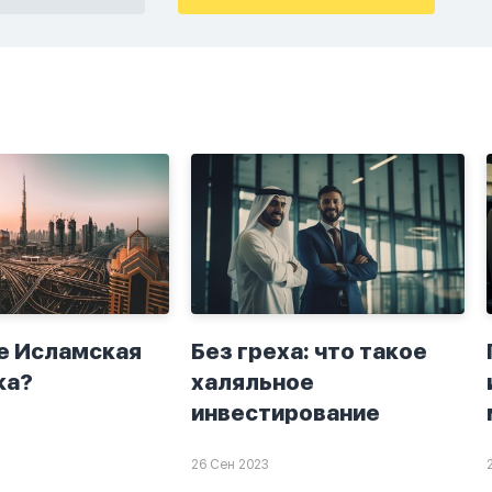
крытно если
хорошие мысли,во
а. Я не
второй раз когда я
ю теперь
решила в очередной
о я верю.
раз прочитать истихар
то пойдут
дуа. я читала его
я. От родных
переводом на
.
русский,потому что
боялась ошибиться и
то что намаз не
примется,совершила
истихар во время
тахаджуд...
е Исламская
Без греха: что такое
ка?
халяльное
инвестирование
26 Сен 2023