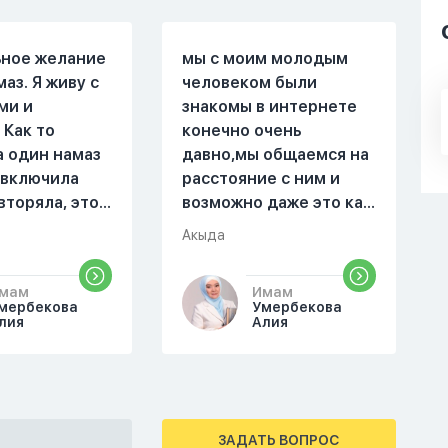
ьное желание
мы с моим молодым
маз. Я живу с
человеком были
ми и
знакомы в интернете
 Как то
конечно очень
а один намаз
давно,мы общаемся на
 включила
расстояние с ним и
вторяла, это
возможно даже это как
оя сестра.
то помешало,знаю о 17
Акыда
поругались,
суре 32 аяте,и решила
ла почему ты
прочитать два раза
мам
Имам
аешь. Ты
истихар намаз,первый
мербекова
Умербекова
справь себя.
раз я прочитала до
лия
Алия
го я не
«Аср» намаза и
на намаз и не
сначала было
йнамаз. Я
тревожно,позже стало
е так не могу
спокойно и в голову
ЗАДАТЬ ВОПРОС
мотреть . Дуа
начали лезть только