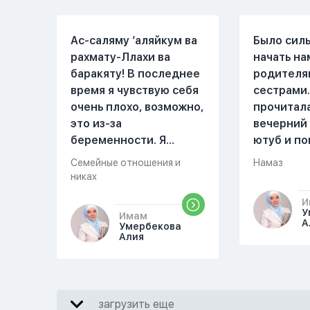
Ас-саляму ‘аляйкум ва
Было сил
рахмату-Ллахи ва
начать на
баракяту! В последнее
родителя
время я чувствую себя
сестрами.
очень плохо, возможно,
прочитал
это из-за
вечерний
беременности. Я
ютуб и по
разбудила мужа и
увидала м
Семейные отношения и
Намаз
рассказала ему, что со
Когда мы 
никах
мной что-то
она сказа
И
происходит,он потом
намаз чит
У
Имам
обратно ложился спать
сначала и
А
Умербекова
Алия
это было около
После это
одиннадцати вечера.
вставала 
Но я снова разбудила
видела жа
его, сказав, что мне
просто уж
загрузить еще
плохо. Он ответил: «Я
читать, с