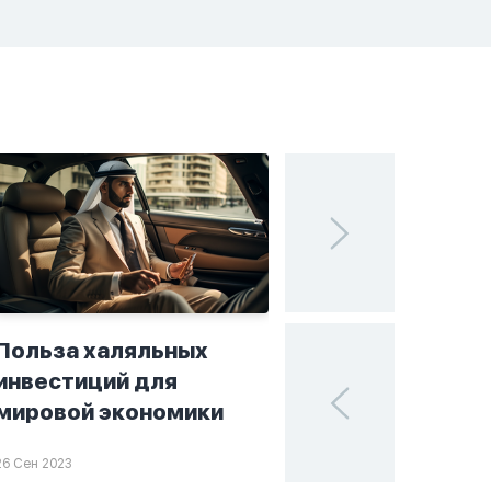
Польза халяльных
Исламские финан
инвестиций для
поисках устойчи
мировой экономики
в мире инвестиц
26 Сен 2023
25 Сен 2023