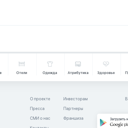
е
Отели
Одежда
Атрибутика
Здоровье
П
О проекте
Инвесторам
В
Пресса
Партнеры
й
СМИ о нас
Франшиза
Загрузить 