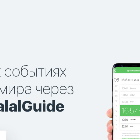
х событиях
мира через
lalGuide