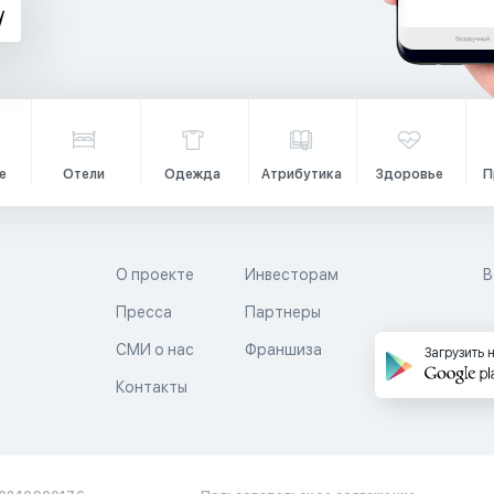
е
Отели
Одежда
Атрибутика
Здоровье
П
О проекте
Инвесторам
В
Пресса
Партнеры
й
СМИ о нас
Франшиза
Загрузить 
Контакты