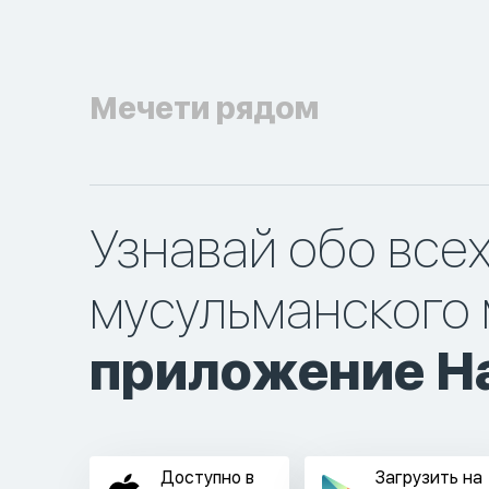
Мечети рядом
Узнавай обо все
мусульманского 
приложение Ha
Доступно в
Загрузить на