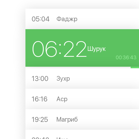
05:04
Фаджр
06:22
Шурук
00:36:43
13:00
Зухр
16:16
Аср
19:25
Магриб