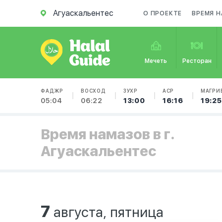
Агуаскальентес
О ПРОЕКТЕ
ВРЕМЯ Н
Мечеть
Ресторан
ФАДЖР
ВОСХОД
ЗУХР
АСР
МАГРИ
05:04
06:22
13:00
16:16
19:25
Время намазов в г.
Агуаскальентес
7
августа, пятница