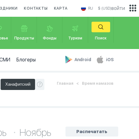
войти
АЗДНИКИ
КОНТАКТЫ
КАРТА
RU
$ (USD)
овье
Продукты
Фонды
Туризм
Поиск
СМИ
Блогеры
Android
iOS
Главная
Время намазов
рь
Ноябрь
Распечатать