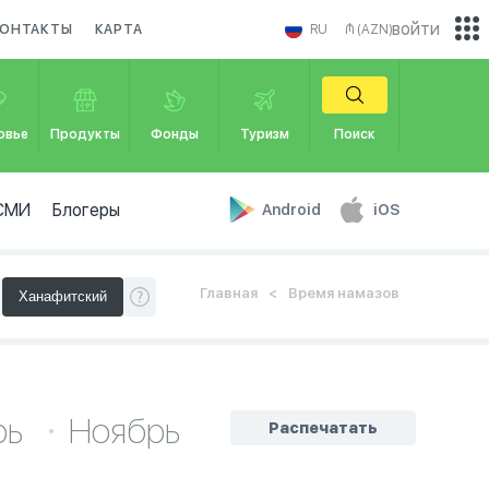
войти
ОНТАКТЫ
КАРТА
RU
₼ (AZN)
овье
Продукты
Фонды
Туризм
Поиск
СМИ
Блогеры
Android
iOS
Главная
Время намазов
рь
Ноябрь
Распечатать