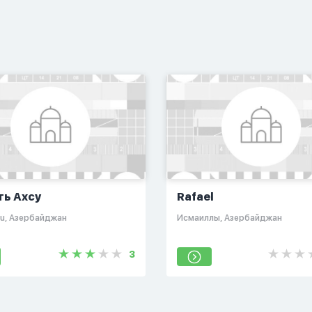
ть Ахсу
Rafael
su, Азербайджан
Исмаиллы, Азербайджан
3