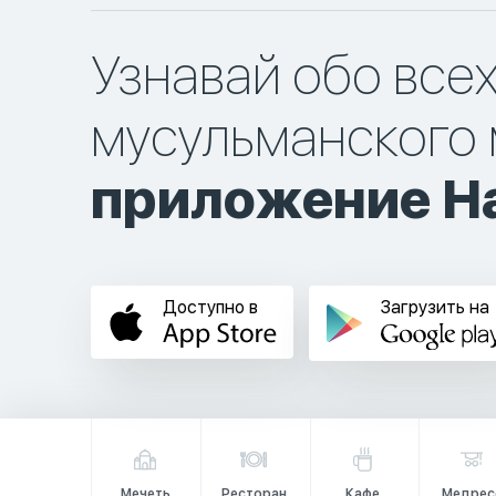
Узнавай обо все
мусульманского 
приложение Ha
Доступно в
Загрузить на
Мечеть
Ресторан
Кафе
Медрес