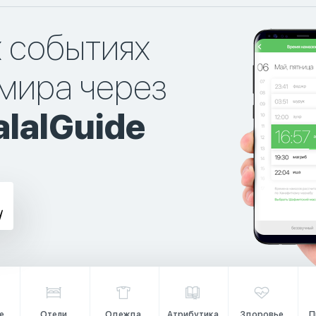
х событиях
мира через
lalGuide
е
Отели
Одежда
Атрибутика
Здоровье
П