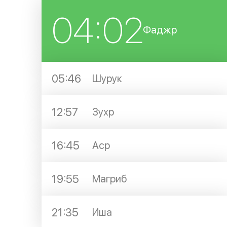
04:02
Фаджр
05:46
Шурук
12:57
Зухр
16:45
Аср
19:55
Магриб
21:35
Иша