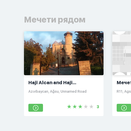
Мечети рядом
Haji Alcan and Haji
Мече
Almakhanim Mosque
Azərbaycan, Ağsu, Unnamed Road
R11, Ag
3