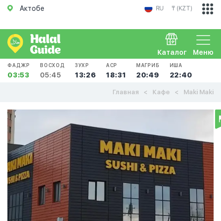
Актобе
RU
₸ (KZT)
Каталог
Меню
ФАДЖР
ВОСХОД
ЗУХР
АСР
МАГРИБ
ИША
03:53
05:45
13:26
18:31
20:49
22:40
Главная
Кафе
Maki Maki