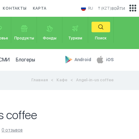
войти
КОНТАКТЫ
КАРТА
RU
₸ (KZT)
овье
Продукты
Фонды
Туризм
Поиск
СМИ
Блогеры
Android
iOS
Главная
Кафе
Angel-in-us coffee
s coffee
0 отзывов