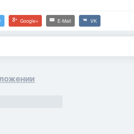
r
Google+
E-Mail
VK
ложении