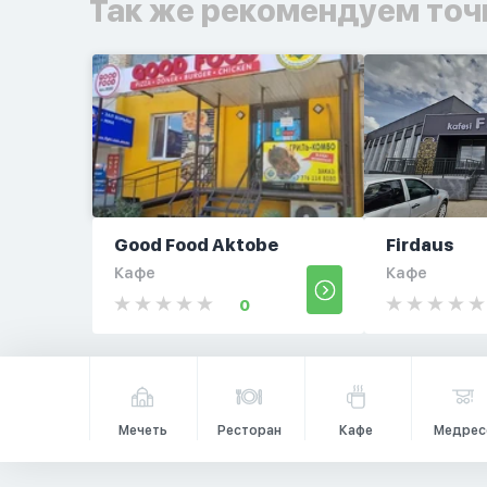
Так же рекомендуем точ
Good Food Aktobe
Firdaus
Кафе
Кафе
0
Мечеть
Ресторан
Кафе
Медрес