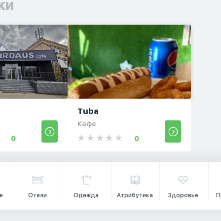
ки
Tuba
Кафе
0
0
е
Отели
Одежда
Атрибутика
Здоровье
П