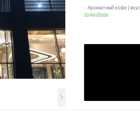
- Ароматный кофе | вку
Обеды | Ужины
подробнее