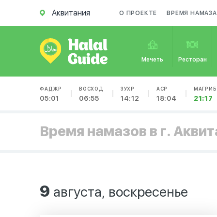
Аквитания
О ПРОЕКТЕ
ВРЕМЯ НАМАЗА
Мечеть
Ресторан
ФАДЖР
ВОСХОД
ЗУХР
АСР
МАГРИБ
05:01
06:55
14:12
18:04
21:17
Время намазов в г. Акви
9
августа, воскресенье