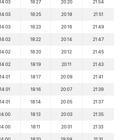
14:03
18:27
20:20
21:54
14:03
18:25
20:18
21:51
14:03
18:23
20:16
21:49
14:02
18:22
20:14
21:47
14:02
18:20
20:12
21:45
14:02
18:19
20:11
21:43
14:01
18:17
20:09
21:41
14:01
18:16
20:07
21:39
14:01
18:14
20:05
21:37
14:00
18:13
20:03
21:35
14:00
18:11
20:01
21:33
14:00
18:10
19:59
21:31