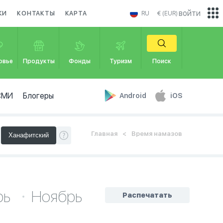
войти
КИ
КОНТАКТЫ
КАРТА
RU
€ (EUR)
овье
Продукты
Фонды
Туризм
Поиск
СМИ
Блогеры
Android
iOS
Главная
Время намазов
рь
Ноябрь
Распечатать