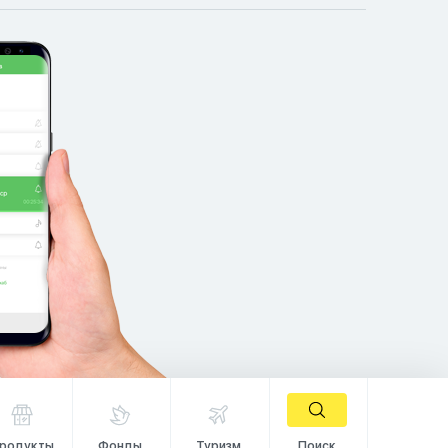
родукты
Фонды
Туризм
Поиск