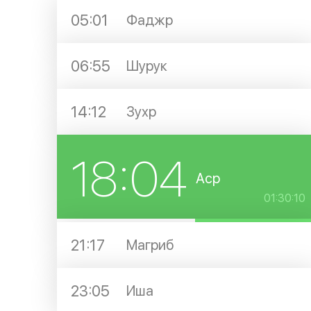
05:01
Фаджр
06:55
Шурук
14:12
Зухр
18:04
Аср
01:30:10
21:17
Магриб
23:05
Иша