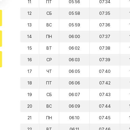
11
ПТ
05:56
07:34
12
СБ
05:58
07:35
13
ВС
05:59
07:36
14
ПН
06:00
07:37
15
ВТ
06:02
07:38
16
СР
06:03
07:39
17
ЧТ
06:05
07:40
18
ПТ
06:06
07:42
19
СБ
06:07
07:43
20
ВС
06:09
07:44
21
ПН
06:10
07:45
22
ВТ
06:11
07:46