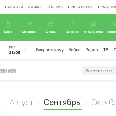
НОВОСТИ
АФИША
РЕКЛАМА
ПРИЛОЖЕНИЕ
ПРАЗДНИ
Кафе
Медресе
Отели
Одежда
Атрибутика
Здор
ИША
Вопрос имаму
Кибла
Радио
ТВ
23:05
тания
Время расчета
Август
Сентябрь
Октяб