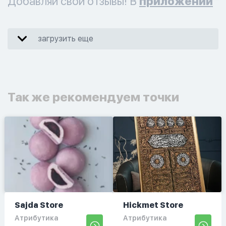
Добавляй свои отзывы! В
приложении
загрузить еще
Так же рекомендуем точки
Sajda Store
Hickmet Store
Атрибутика
Атрибутика