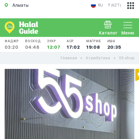
Алматы
RU
₸ (KZT)
Каталог
Меню
ФАДЖР
ВОСХОД
ЗУХР
АСР
МАГРИБ
ИША
03:20
04:48
12:07
17:02
19:08
20:35
Главная
Атрибутика
55 shop