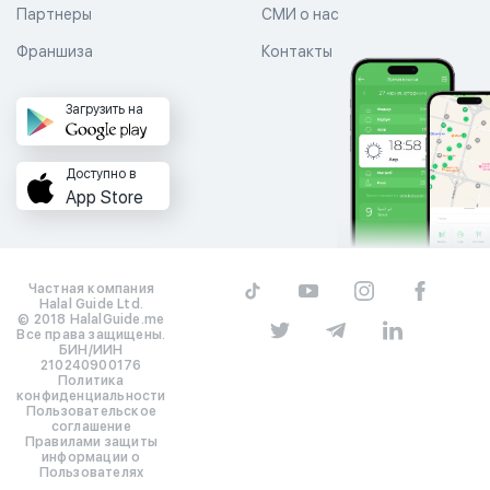
Партнеры
СМИ о нас
Франшиза
Контакты
Загрузить на
Доступно в
App Store
Частная компания
Halal Guide Ltd.
© 2018 HalalGuide.me
Все права защищены.
БИН/ИИН
210240900176
Политика
конфиденциальности
Пользовательское
соглашение
Правилами защиты
информации о
Пользователях