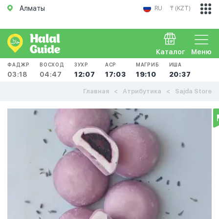
Алматы
RU
₸ (KZT)
Каталог
Меню
ФАДЖР
ВОСХОД
ЗУХР
АСР
МАГРИБ
ИША
03:18
04:47
12:07
17:03
19:10
20:37
Главная
Атрибутика
Sajda Store