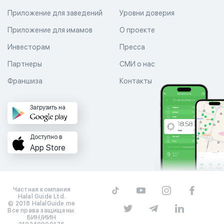
Приложение для заведений
Уровни доверия
Приложение для имамов
О проекте
Инвесторам
Пресса
Партнеры
СМИ о нас
Франшиза
Контакты
Загрузить на
Доступно в
App Store
Частная компания
Halal Guide Ltd.
© 2018 HalalGuide.me
Все права защищены.
БИН/ИИН