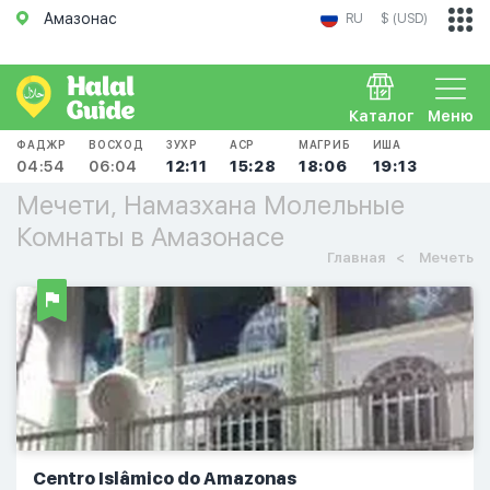
Амазонас
RU
$ (USD)
Каталог
Меню
ФАДЖР
ВОСХОД
ЗУХР
АСР
МАГРИБ
ИША
04:54
06:04
12:11
15:28
18:06
19:13
Мечети, Намазхана Молельные
Комнаты в Амазонасе
Главная
Мечеть
Centro Islâmico do Amazonas