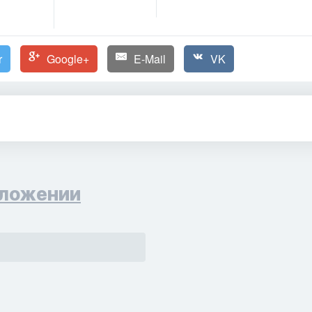
r
Google+
E-Mail
VK
ложении