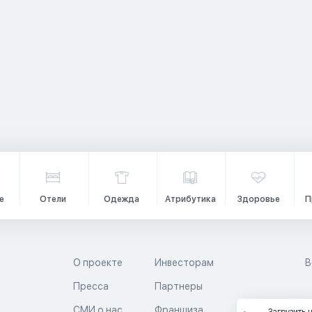
е
Отели
Одежда
Атрибутика
Здоровье
П
О проекте
Инвесторам
В
Пресса
Партнеры
й
СМИ о нас
Франшиза
Загрузить 