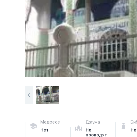
Медресе
Джума
Би
Нет
Не
Не
проводят