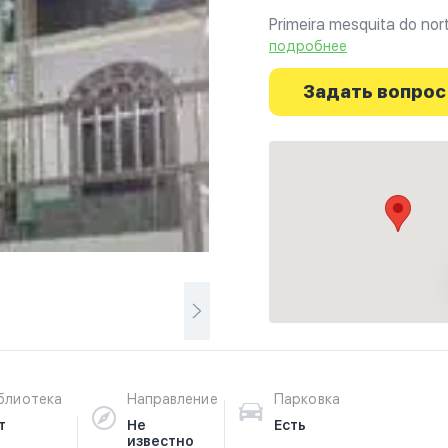
Primeira mesquita do nort
подробнее
Ознакомьтесь с отзывам
г.Амазонас на фотограф
Задать вопрос
путешествие начинаетс
блиотека
Направление
Парковка
т
Не
Есть
известно