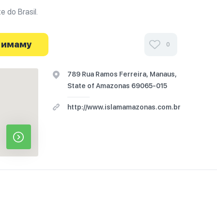
e do Brasil.
и посетителей Centro Islâmico do Amazonas в
иях и узнайте о часах работы. Ваше духовное
 имаму
0
я здесь.
789 Rua Ramos Ferreira, Manaus,
State of Amazonas 69065-015
http://www.islamamazonas.com.br