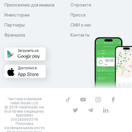
Приложение для имамов
О проекте
Инвесторам
Пресса
Партнеры
СМИ о нас
Франшиза
Контакты
Загрузить на
Доступно в
App Store
Частная компания
Halal Guide Ltd.
© 2018 HalalGuide.me
Все права защищены.
БИН/ИИН
210240900176
Политика
конфиденциальности