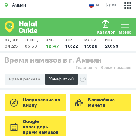
Амман
RU
$ (USD)
Каталог
Меню
ФАДЖР
ВОСХОД
ЗУХР
АСР
МАГРИБ
ИША
04:25
05:53
12:47
16:22
19:28
20:53
Время намазов в г. Амман
Главная
Время намазов
Время расчета
Направление на
Ближайшие
Киблу
мечети
Google
календарь
время намазов