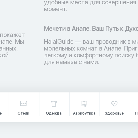
удобные места для совершения 
момент.
Мечети в Анапе: Ваш Путь к Ду
 покажет
напе. Мы
HalalGuide — ваш проводник в м
анных,
молельных комнат в Анапе. Приг
кой.
легкому и комфортному поиску
для намаза с нами.
е
Отели
Одежда
Атрибутика
Здоровье
П