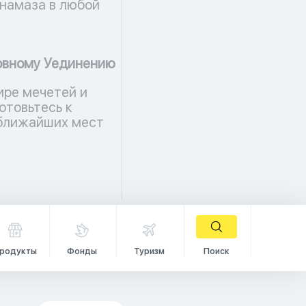
намаза в любой
ховному Уединению
ире мечетей и
отовьтесь к
 ближайших мест
родукты
Фонды
Туризм
Поиск