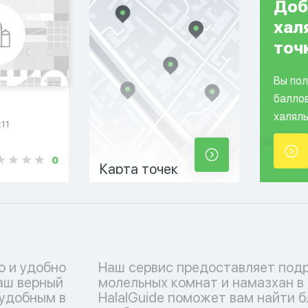
Доб
хал
точ
Вы по
балло
халяль
к11
0
Карта точек
о и удобно
Наш сервис предоставляет под
ваш верный
молельных комнат и намазхан в
 удобным в
HalalGuide поможет вам найти 