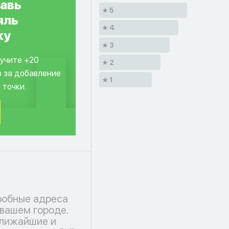
авь
5
яль
4
ку
3
лучите +20
2
в за добавление
1
 точки.
робные адреса
 вашем городе.
ближайшие и