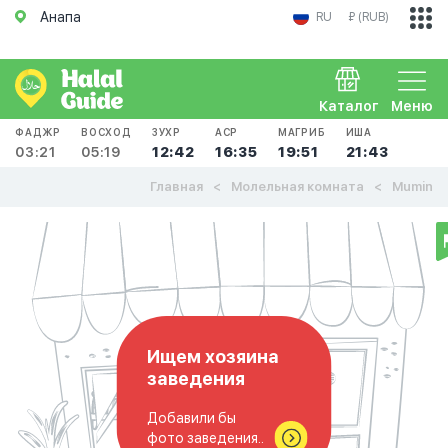
Анапа
RU
₽ (RUB)
Каталог
Меню
ФАДЖР
ВОСХОД
ЗУХР
АСР
МАГРИБ
ИША
03:21
05:19
12:42
16:35
19:51
21:43
Главная
Молельная комната
Mumin
Ищем хозяина
заведения
Добавили бы
фото заведения..