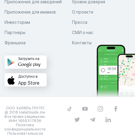
Приложение для заведений
Уровни доверия
Приложение для имамов
О проекте
Инвесторам
Пресса
Партнеры
СМИ о нас
Франшиза
Контакты
Загрузить на
Доступно в
App Store
ООО ХАЛЯЛЬ ГРУПП
© 2018 HalalGuide.me
Все права защищены.
ИНН 1655317836
Политика
конфиденциальности
Пользовательское