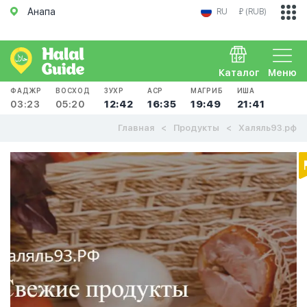
Анапа
RU
₽ (RUB)
Каталог
Меню
ФАДЖР
ВОСХОД
ЗУХР
АСР
МАГРИБ
ИША
03:23
05:20
12:42
16:35
19:49
21:41
Главная
Продукты
Халяль93.рф