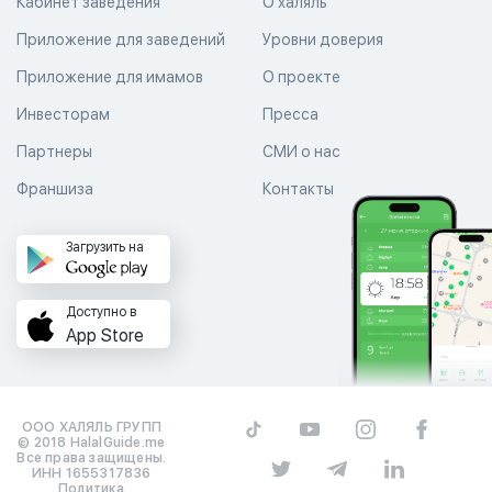
Кабинет заведения
О халяль
Приложение для заведений
Уровни доверия
Приложение для имамов
О проекте
Инвесторам
Пресса
Партнеры
СМИ о нас
Франшиза
Контакты
Загрузить на
Доступно в
App Store
ООО ХАЛЯЛЬ ГРУПП
© 2018 HalalGuide.me
Все права защищены.
ИНН 1655317836
Политика