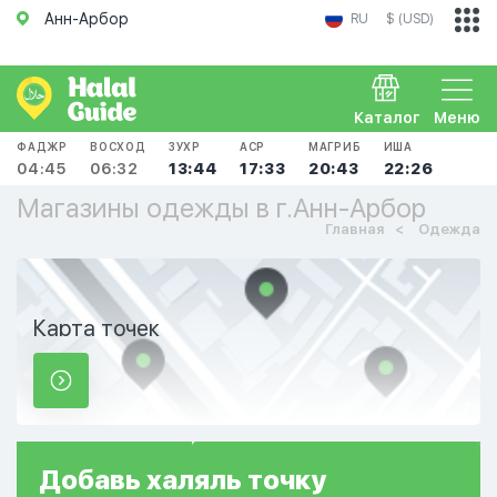
Анн-Арбор
RU
$ (USD)
Каталог
Меню
ФАДЖР
ВОСХОД
ЗУХР
АСР
МАГРИБ
ИША
04:45
06:32
13:44
17:33
20:43
22:26
Магазины одежды в г.Анн-Арбор
Главная
Одежда
Карта точек
Добавь
халяль
точку