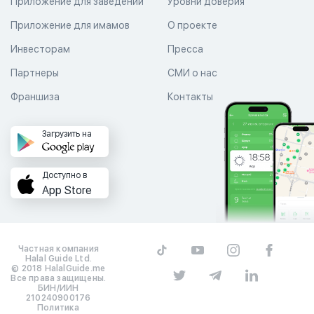
Приложение для заведений
Уровни доверия
Приложение для имамов
О проекте
Инвесторам
Пресса
Партнеры
СМИ о нас
Франшиза
Контакты
Загрузить на
Доступно в
App Store
Частная компания
Halal Guide Ltd.
© 2018 HalalGuide.me
Все права защищены.
БИН/ИИН
210240900176
Политика