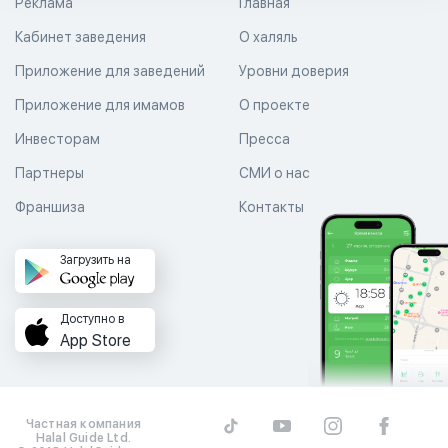
Реклама
Главная
Кабинет заведения
О халяль
Приложение для заведений
Уровни доверия
Приложение для имамов
О проекте
Инвесторам
Пресса
Партнеры
СМИ о нас
Франшиза
Контакты
Загрузить на
Доступно в
App Store
Частная компания
Halal Guide Ltd.