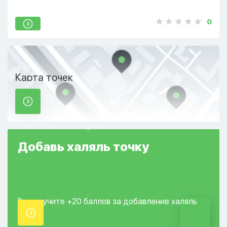
0
Карта точек
Добавь
халяль
точку
Вы получите +20
баллов за добавление
халяль
точки.