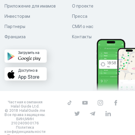
Приложение для имамов
О проекте
Инвесторам
Пресса
Партнеры
СМИ о нас
Франшиза
Контакты
Загрузить на
Доступно в
App Store
Частная компания
Halal Guide Ltd.
© 2018 HalalGuide.me
Все права защищены.
БИН/ИИН
210240900176
Политика
конфиденциальности