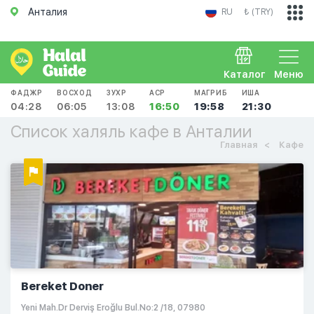
Анталия
RU
₺ (TRY)
Каталог
Меню
ФАДЖР
ВОСХОД
ЗУХР
АСР
МАГРИБ
ИША
04:28
06:05
13:08
16:50
19:58
21:30
Список халяль кафе в Анталии
Главная
Кафе
Bereket Doner
Yeni Mah.Dr Derviş Eroğlu Bul.No:2 /18, 07980