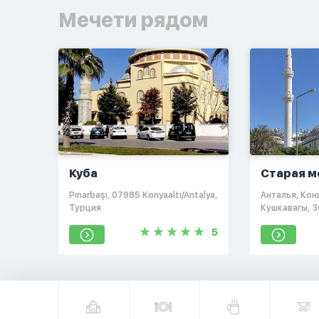
Мечети рядом
Куба
Старая м
Pınarbaşı, 07985 Konyaaltı/Antalya,
Анталья, Кон
Турция
Кушкавагы, 3
5