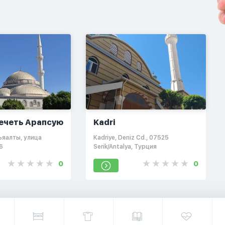
ечеть Арапсую
Kadri
ьяалты, улица
Kadriye, Deniz Cd., 07525
6
Serik/Antalya, Турция
0
0