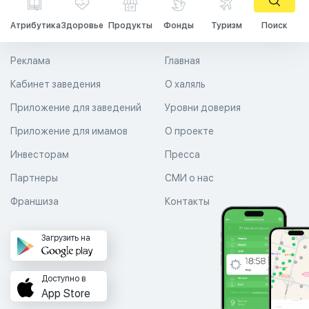
Атрибутика
Здоровье
Продукты
Фонды
Туризм
Поиск
Реклама
Главная
Кабинет заведения
О халяль
Приложение для заведений
Уровни доверия
Приложение для имамов
О проекте
Инвесторам
Пресса
Партнеры
СМИ о нас
Франшиза
Контакты
Загрузить на
Доступно в
App Store