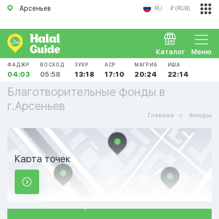
Арсеньев
RU
₽ (RUB)
Каталог
Меню
ФАДЖР
ВОСХОД
ЗУХР
АСР
МАГРИБ
ИША
04:03
05:58
13:18
17:10
20:24
22:14
Благотворительные фонды в
г.Арсеньев
Главная
Фонды
Карта точек