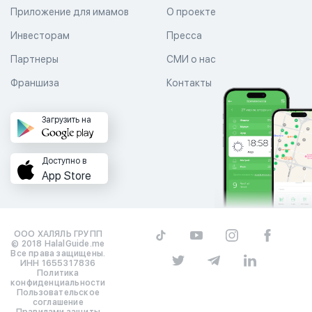
Приложение для имамов
О проекте
Инвесторам
Пресса
Партнеры
СМИ о нас
Франшиза
Контакты
Загрузить на
Доступно в
App Store
ООО ХАЛЯЛЬ ГРУПП
© 2018 HalalGuide.me
Все права защищены.
ИНН 1655317836
Политика
конфиденциальности
Пользовательское
соглашение