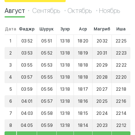
Август
Сентябрь
Октябрь
Ноябрь
Дата
Фаджр
Шурук
Зухр
Аср
Магриб
Иша
1
03:52
05:51
13:18
18:20
20:32
22:25
2
03:53
05:52
13:18
18:19
20:31
22:23
3
03:55
05:53
13:18
18:18
20:29
22:22
4
03:57
05:55
13:18
18:18
20:28
22:20
5
03:59
05:56
13:18
18:17
20:27
22:18
6
04:01
05:57
13:18
18:16
20:25
22:16
7
04:03
05:58
13:18
18:15
20:24
22:14
8
04:05
05:59
13:18
18:14
20:23
22:12