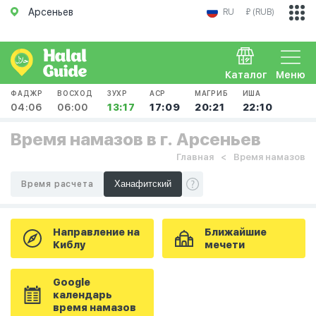
Арсеньев
RU
₽ (RUB)
Каталог
Меню
ФАДЖР
ВОСХОД
ЗУХР
АСР
МАГРИБ
ИША
04:06
06:00
13:17
17:09
20:21
22:10
Время намазов в г. Арсеньев
Главная
Время намазов
Время расчета
Направление на
Ближайшие
Киблу
мечети
Google
календарь
время намазов