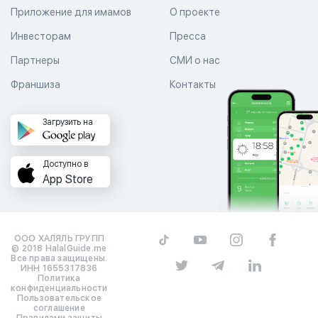
Приложение для имамов
О проекте
Инвесторам
Пресса
Партнеры
СМИ о нас
Франшиза
Контакты
Загрузить на
Доступно в
App Store
ООО ХАЛЯЛЬ ГРУПП
© 2018 HalalGuide.me
Все права защищены.
ИНН 1655317836
Политика
конфиденциальности
Пользовательское
соглашение