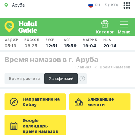
Аруба
RU
$ (USD)
Каталог
Меню
ФАДЖР
ВОСХОД
ЗУХР
АСР
МАГРИБ
ИША
05:13
06:25
12:51
15:59
19:04
20:14
Время намазов в г. Аруба
Главная
Время намазов
Время расчета
Направление на
Ближайшие
Киблу
мечети
Google
календарь
время намазов