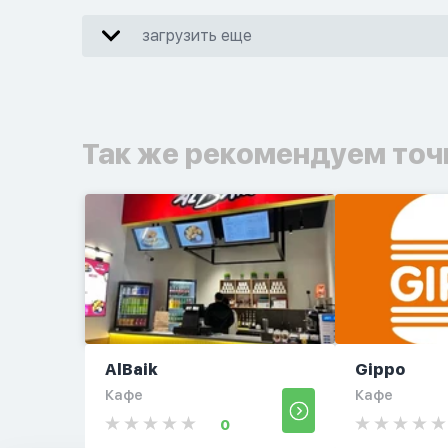
загрузить еще
Так же рекомендуем точ
AlBaik
Gippo
Кафе
Кафе
0