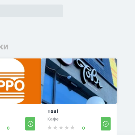
ки
ToBi
Кафе
0
0