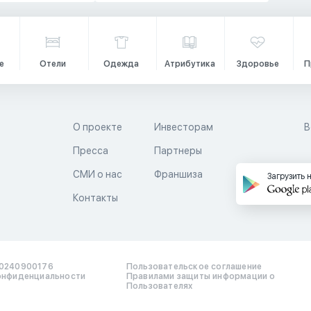
е
Отели
Одежда
Атрибутика
Здоровье
П
О проекте
Инвесторам
В
Пресса
Партнеры
й
СМИ о нас
Франшиза
Загрузить 
Контакты
0240900176
Пользовательское соглашение
онфиденциальности
Правилами защиты информации о
Пользователях