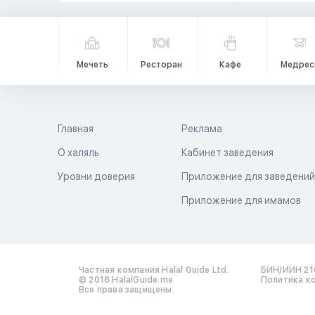
Мечеть
Ресторан
Кафе
Медрес
Главная
Реклама
О халяль
Кабинет заведения
Уровни доверия
Приложение для заведени
Приложение для имамов
Частная компания Halal Guide Ltd.
БИН/ИИН 21
© 2018 HalalGuide.me
Политика к
Все права защищены.