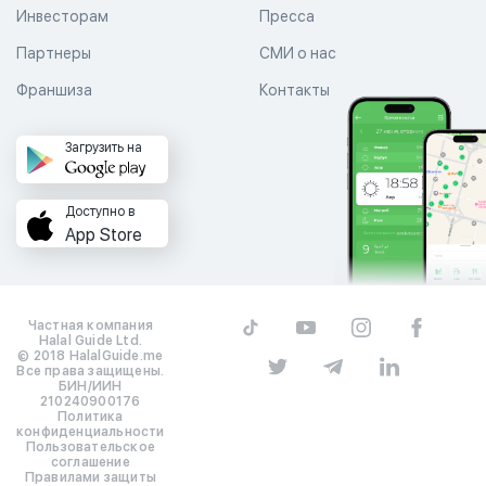
Инвесторам
Пресса
Партнеры
СМИ о нас
Франшиза
Контакты
Загрузить на
Доступно в
App Store
Частная компания
Halal Guide Ltd.
© 2018 HalalGuide.me
Все права защищены.
БИН/ИИН
210240900176
Политика
конфиденциальности
Пользовательское
соглашение
Правилами защиты