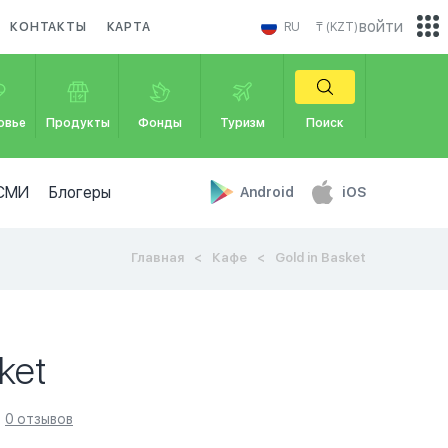
войти
КОНТАКТЫ
КАРТА
RU
₸ (KZT)
овье
Продукты
Фонды
Туризм
Поиск
СМИ
Блогеры
Android
iOS
Главная
Кафе
Gold in Basket
ket
0 отзывов