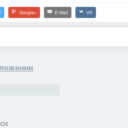
r
Google+
E-Mail
VK
ложении
ки