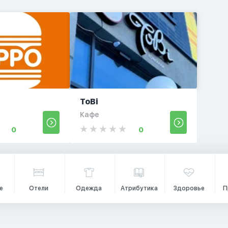
ToBi
Кафе
0
0
е
Отели
Одежда
Атрибутика
Здоровье
П