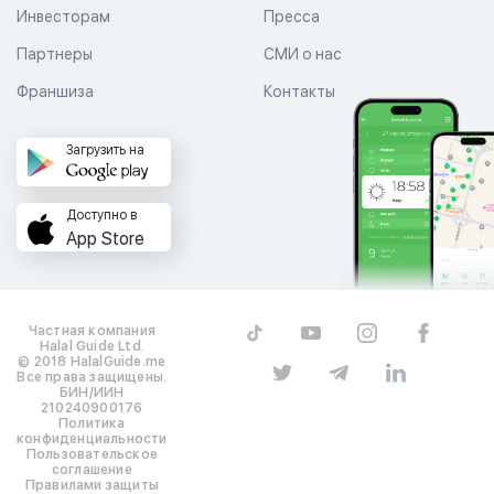
Инвесторам
Пресса
Партнеры
СМИ о нас
Франшиза
Контакты
Загрузить на
Доступно в
App Store
Частная компания
Halal Guide Ltd.
© 2018 HalalGuide.me
Все права защищены.
БИН/ИИН
210240900176
Политика
конфиденциальности
Пользовательское
соглашение
Правилами защиты