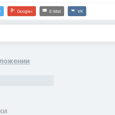
r
Google+
E-Mail
VK
ложении
ки