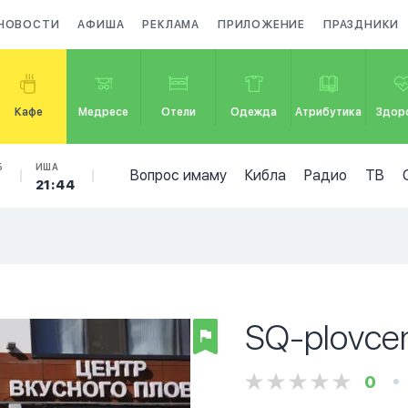
НОВОСТИ
АФИША
РЕКЛАМА
ПРИЛОЖЕНИЕ
ПРАЗДНИКИ
Кафе
Медресе
Отели
Одежда
Атрибутика
Здор
Б
ИША
Вопрос имаму
Кибла
Радио
ТВ
21:44
SQ-plovce
0