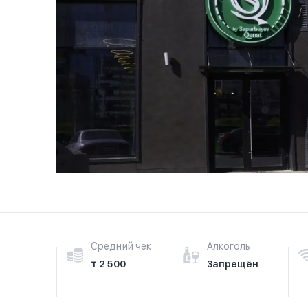
Средний чек
Алкоголь
₸ 2 500
Запрещён