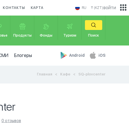
войти
КОНТАКТЫ
КАРТА
RU
₸ (KZT)
овье
Продукты
Фонды
Туризм
Поиск
СМИ
Блогеры
Android
iOS
Главная
Кафе
SQ-plovcenter
nter
0 отзывов