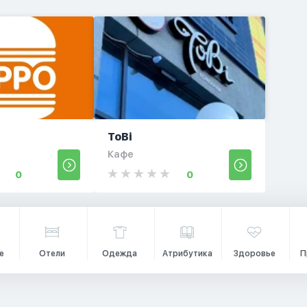
ToBi
Кафе
0
0
е
Отели
Одежда
Атрибутика
Здоровье
П