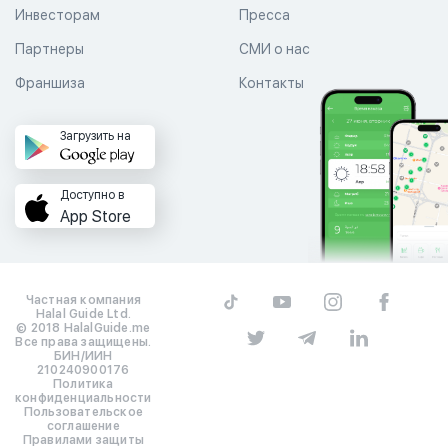
Инвесторам
Пресса
Партнеры
СМИ о нас
Франшиза
Контакты
Загрузить на
Доступно в
App Store
Частная компания
Halal Guide Ltd.
© 2018 HalalGuide.me
Все права защищены.
БИН/ИИН
210240900176
Политика
конфиденциальности
Пользовательское
соглашение
Правилами защиты