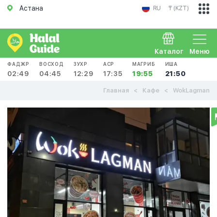
Астана
RU
₸ (KZT)
Каталог
Меню
ФАДЖР
ВОСХОД
ЗУХР
АСР
МАГРИБ
ИША
02:49
04:45
12:29
17:35
19:55
21:50
Главная
Кафе
WokLagman