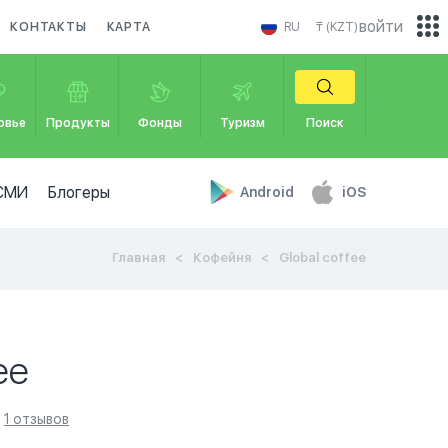
войти
КОНТАКТЫ
КАРТА
RU
₸ (KZT)
овье
Продукты
Фонды
Туризм
Поиск
СМИ
Блогеры
Android
iOS
Главная
Кофейня
Global coffee
ee
1 отзывов