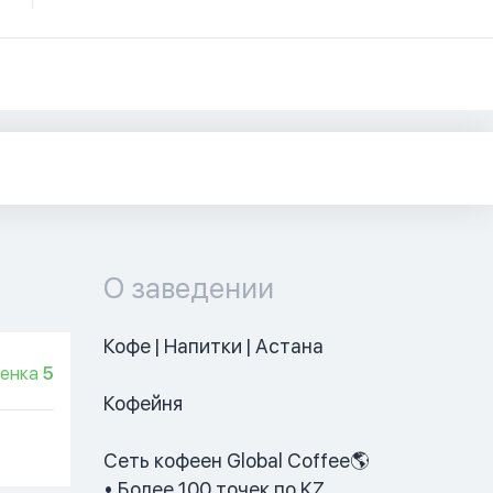
О заведении
Кофе | Напитки | Астана

енка
5
Кофейня

Сеть кофеен Global Coffee🌎

• Более 100 точек по KZ
