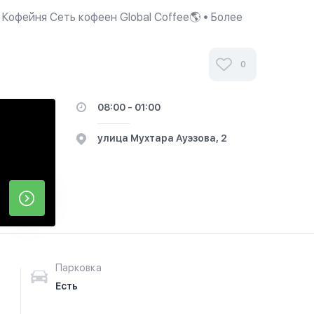
а Кофейня Сеть кофеен Global Coffee🌎 • Более
орские горячие/холодные напитки • Любимые
0
08:00 - 01:00
​улица Мухтара Ауэзова, 2
Парковка
Есть