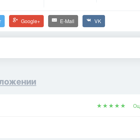
r
Google+
E-Mail
VK
ложении
Оц