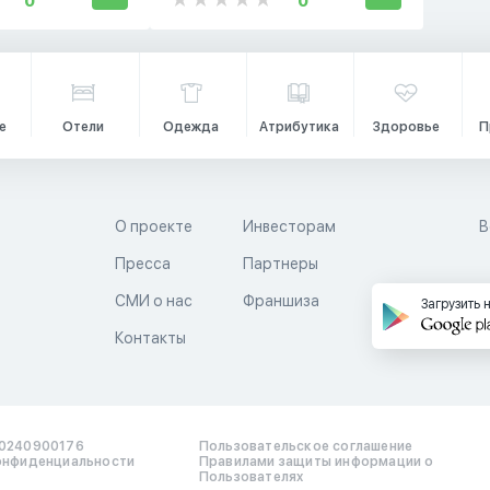
0
0
е
Отели
Одежда
Атрибутика
Здоровье
П
О проекте
Инвесторам
В
Пресса
Партнеры
й
СМИ о нас
Франшиза
Загрузить 
Контакты
0240900176
Пользовательское соглашение
онфиденциальности
Правилами защиты информации о
Пользователях