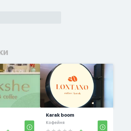
ки
Karak boom
Кофейня