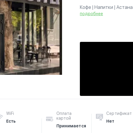
Кофе | Напитки | Астан
100 точек по KZ • Авт
подробнее
перекусы/десерты
WiFi
Оплата
Сертификат
картой
Есть
Нет
Принимается