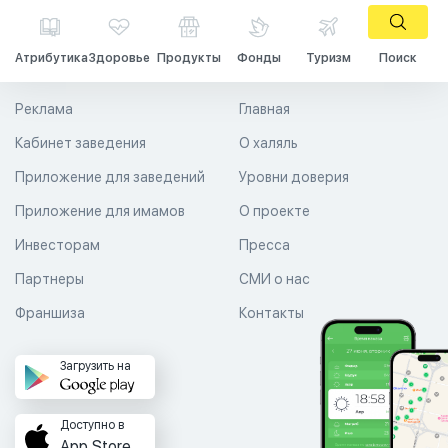
Атрибутика
Здоровье
Продукты
Фонды
Туризм
Поиск
Реклама
Главная
Кабинет заведения
О халяль
Приложение для заведений
Уровни доверия
Приложение для имамов
О проекте
Инвесторам
Пресса
Партнеры
СМИ о нас
Франшиза
Контакты
Загрузить на
Доступно в
App Store