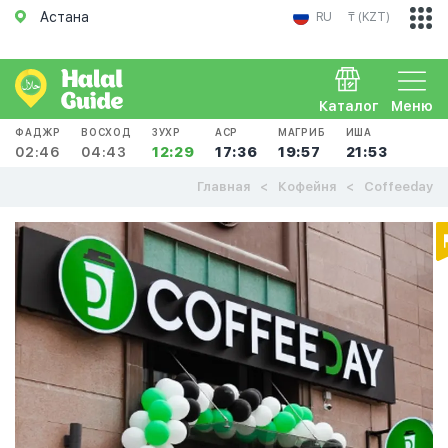
Астана
RU
₸ (KZT)
Каталог
Меню
ФАДЖР
ВОСХОД
ЗУХР
АСР
МАГРИБ
ИША
02:46
04:43
12:29
17:36
19:57
21:53
Главная
Кофейня
Coffeeday