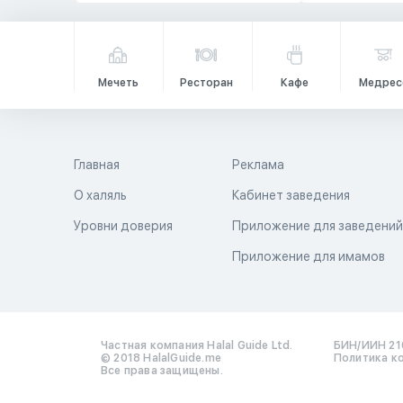
Мечеть
Ресторан
Кафе
Медрес
Главная
Реклама
О халяль
Кабинет заведения
Уровни доверия
Приложение для заведени
Приложение для имамов
Частная компания Halal Guide Ltd.
БИН/ИИН 21
© 2018 HalalGuide.me
Политика к
Все права защищены.