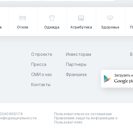
е
Отели
Одежда
Атрибутика
Здоровье
П
О проекте
Инвесторам
В
Пресса
Партнеры
й
СМИ о нас
Франшиза
Загрузить 
Контакты
0240900176
Пользовательское соглашение
онфиденциальности
Правилами защиты информации о
Пользователях