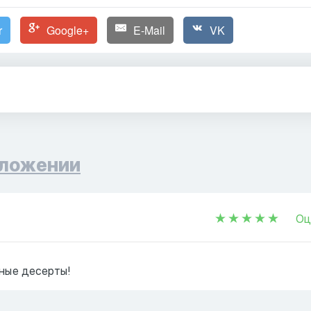
r
Google+
E-Mail
VK
ложении
Оц
сные десерты!