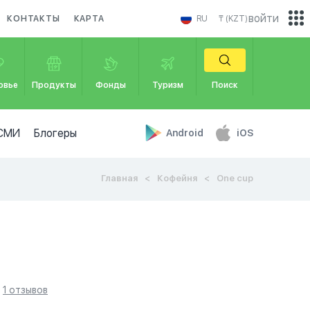
войти
КОНТАКТЫ
КАРТА
RU
₸ (KZT)
овье
Продукты
Фонды
Туризм
Поиск
СМИ
Блогеры
Android
iOS
Главная
Кофейня
One cup
1 отзывов