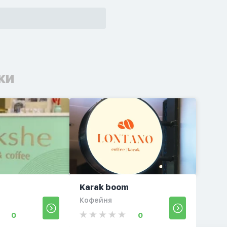
ки
Karak boom
Кофейня
0
0