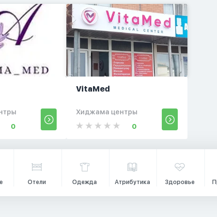
d
VitaMed
нтры
Хиджама центры
0
0
е
Отели
Одежда
Атрибутика
Здоровье
П