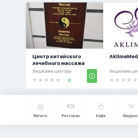
Центр китайского
AklimaMe
лечебного массажа
Хиджама центры
Хиджама це
0
Мечеть
Ресторан
Кафе
Медрес