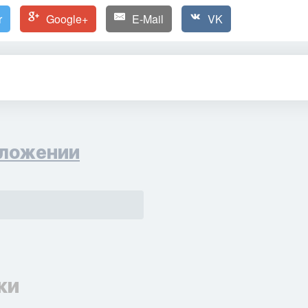
r
Google+
E-Mail
VK
ложении
ки