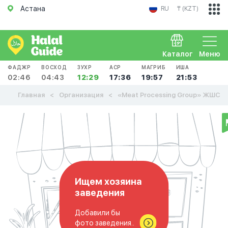
Астана
RU
₸ (KZT)
Каталог
Меню
ФАДЖР
ВОСХОД
ЗУХР
АСР
МАГРИБ
ИША
02:46
04:43
12:29
17:36
19:57
21:53
Главная
Организация
«Meat Processing Group» ЖШС
Ищем хозяина
заведения
Добавили бы
фото заведения..