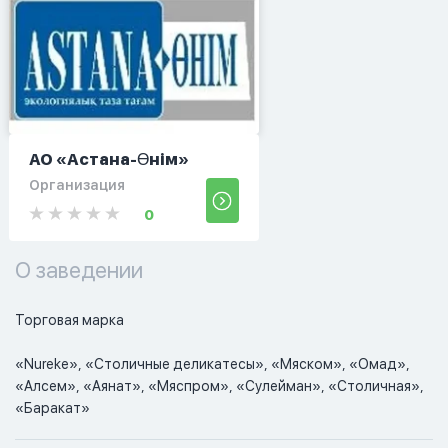
АО «Астана-Өнім»
Организация
0
О заведении
Торговая марка

«Nureke», «Столичные деликатесы», «Мяском», «Омад», 
«Алсем», «Аянат», «Мяспром», «Сулейман», «Столичная», 
«Баракат»