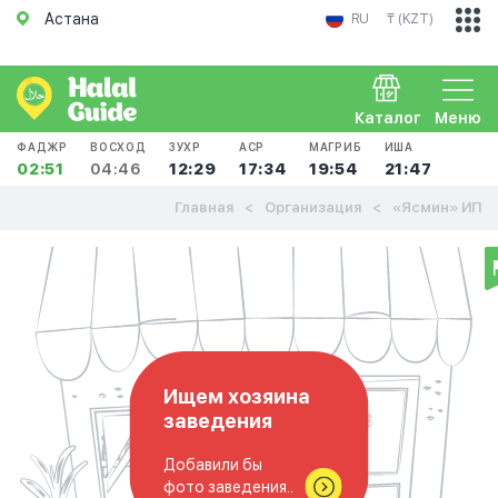
Астана
RU
₸ (KZT)
Каталог
Меню
ФАДЖР
ВОСХОД
ЗУХР
АСР
МАГРИБ
ИША
02:51
04:46
12:29
17:34
19:54
21:47
Главная
Организация
«Ясмин» ИП
Ищем хозяина
заведения
Добавили бы
фото заведения..