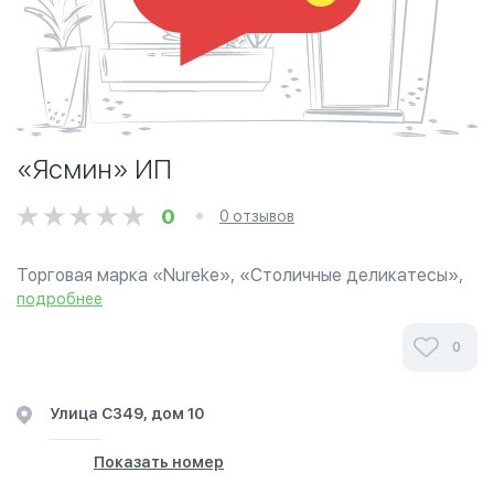
«Ясмин» ИП
0
0 отзывов
Торговая марка «Nureke», «Столичные деликатесы»,
«Мяском», «Омад», «Алсем», «Аянат», «Мяспром»,...
подробнее
0
Улица С349, дом 10
Показать номер