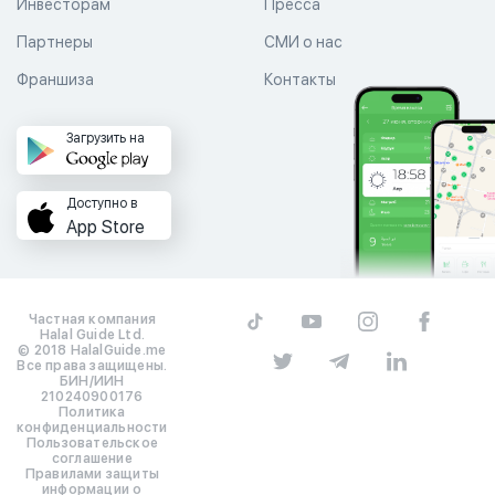
Инвесторам
Пресса
Партнеры
СМИ о нас
Франшиза
Контакты
Загрузить на
Доступно в
App Store
Частная компания
Halal Guide Ltd.
© 2018 HalalGuide.me
Все права защищены.
БИН/ИИН
210240900176
Политика
конфиденциальности
Пользовательское
соглашение
Правилами защиты
информации о