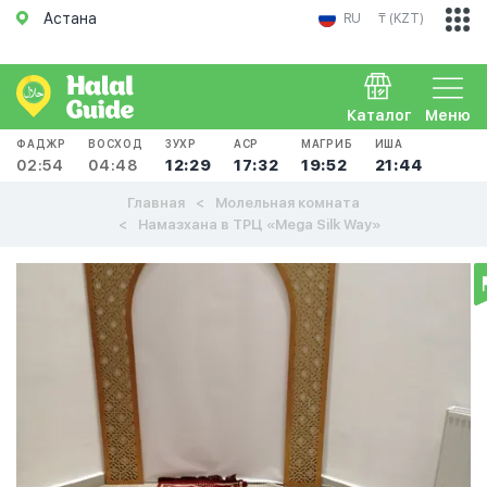
Астана
RU
₸ (KZT)
Каталог
Меню
ФАДЖР
ВОСХОД
ЗУХР
АСР
МАГРИБ
ИША
02:54
04:48
12:29
17:32
19:52
21:44
Главная
Молельная комната
Намазхана в ТРЦ «Mega Silk Way»