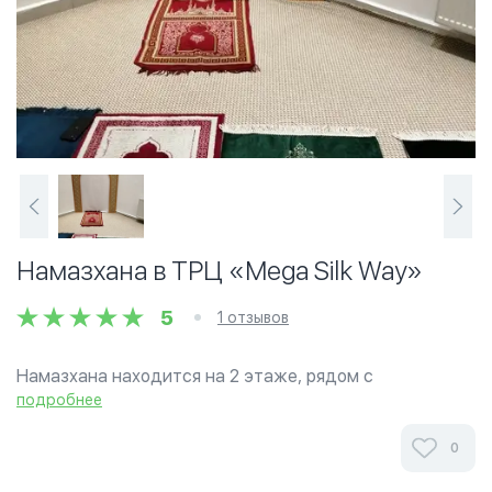
Намазхана в ТРЦ «Mega Silk Way»
5
1 отзывов
Намазхана находится на 2 этаже, рядом с
кинотеатром.
подробнее
Ознакомьтесь с отзывами посетителей Намазхана в
0
ТРЦ «Mega Silk Way» в г.Астана на фотографиях и