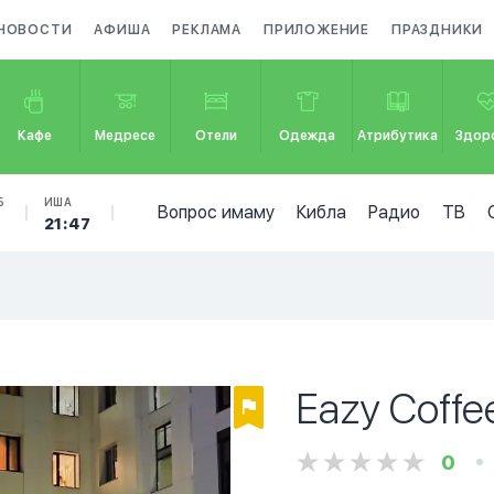
НОВОСТИ
АФИША
РЕКЛАМА
ПРИЛОЖЕНИЕ
ПРАЗДНИКИ
Кафе
Медресе
Отели
Одежда
Атрибутика
Здор
Б
ИША
Вопрос имаму
Кибла
Радио
ТВ
4
21:47
Eazy Coffe
0