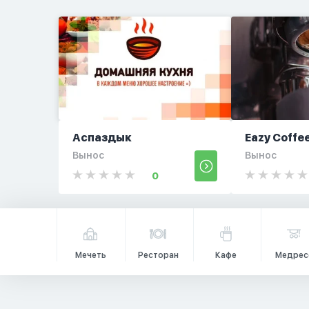
Аспаздык
Eazy Coffe
Вынос
Вынос
0
Мечеть
Ресторан
Кафе
Медрес