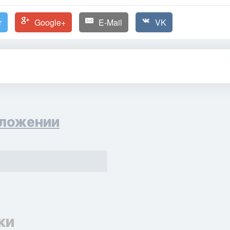
r
Google+
E-Mail
VK
ложении
ки