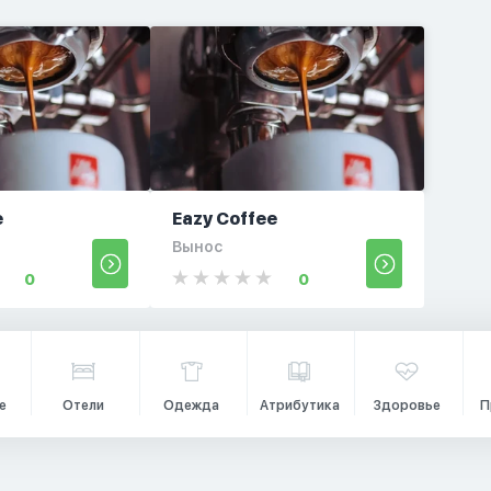
e
Eazy Coffee
Вынос
0
0
е
Отели
Одежда
Атрибутика
Здоровье
П