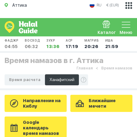
Аттика
RU
€ (EUR)
Каталог
Меню
ФАДЖР
ВОСХОД
ЗУХР
АСР
МАГРИБ
ИША
04:55
06:32
13:36
17:19
20:26
21:59
Время намазов в г. Аттика
Главная
Время намазов
Время расчета
Направление на
Ближайшие
Киблу
мечети
Google
календарь
время намазов