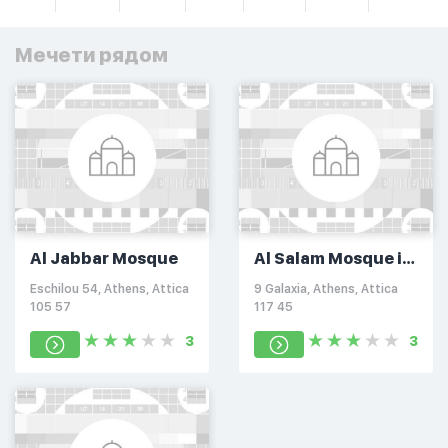
Мечети рядом
Al Jabbar Mosque
Al Salam Mosque in
Athens
Eschilou 54, Athens, Attica
9 Galaxia, Athens, Attica
105 57
117 45
3
3