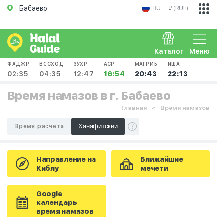
Бабаево
RU
₽ (RUB)
Каталог
Меню
ФАДЖР
ВОСХОД
ЗУХР
АСР
МАГРИБ
ИША
02:35
04:35
12:47
16:54
20:43
22:13
Время намазов в г. Бабаево
Главная
Время намазов
Время расчета
Направление на
Ближайшие
Киблу
мечети
Google
календарь
время намазов