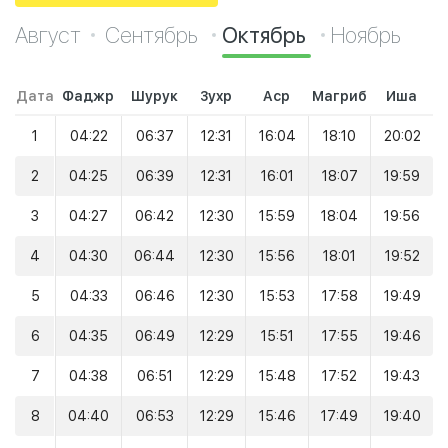
Август
Сентябрь
Октябрь
Ноябрь
Дата
Фаджр
Шурук
Зухр
Аср
Магриб
Иша
1
04:22
06:37
12:31
16:04
18:10
20:02
2
04:25
06:39
12:31
16:01
18:07
19:59
3
04:27
06:42
12:30
15:59
18:04
19:56
4
04:30
06:44
12:30
15:56
18:01
19:52
5
04:33
06:46
12:30
15:53
17:58
19:49
6
04:35
06:49
12:29
15:51
17:55
19:46
7
04:38
06:51
12:29
15:48
17:52
19:43
8
04:40
06:53
12:29
15:46
17:49
19:40