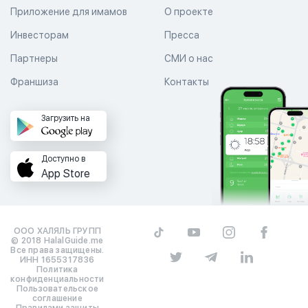
Приложение для имамов
О проекте
Инвесторам
Пресса
Партнеры
СМИ о нас
Франшиза
Контакты
Загрузить на
Доступно в
App Store
ООО ХАЛЯЛЬ ГРУПП
© 2018 HalalGuide.me
Все права защищены.
ИНН 1655317836
Политика
конфиденциальности
Пользовательское
соглашение