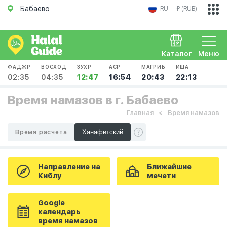
Бабаево
RU
₽ (RUB)
Каталог
Меню
ФАДЖР
ВОСХОД
ЗУХР
АСР
МАГРИБ
ИША
02:35
04:35
12:47
16:54
20:43
22:13
Время намазов в г. Бабаево
Главная
Время намазов
Время расчета
Направление на
Ближайшие
Киблу
мечети
Google
календарь
время намазов