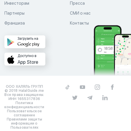
Инвесторам
Пресса
Партнеры
СМИ о нас
Франшиза
Контакты
Загрузить на
Доступно в
App Store
ООО ХАЛЯЛЬ ГРУПП
© 2018 HalalGuide.me
Все права защищены.
ИНН 1655317836
Политика
конфиденциальности
Пользовательское
соглашение
Правилами защиты
информации о
Пользователях