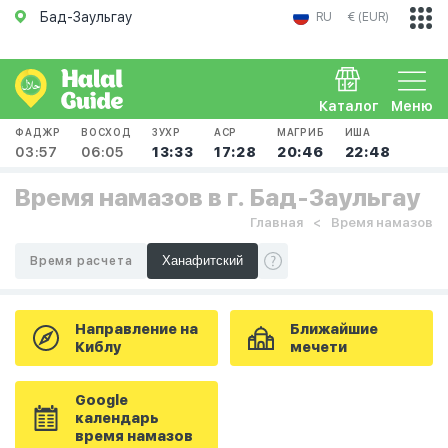
Бад-Заульгау
RU
€ (EUR)
Каталог
Меню
ФАДЖР
ВОСХОД
ЗУХР
АСР
МАГРИБ
ИША
03:57
06:05
13:33
17:28
20:46
22:48
Время намазов в г. Бад-Заульгау
Главная
Время намазов
Время расчета
Направление на
Ближайшие
Киблу
мечети
Google
календарь
время намазов