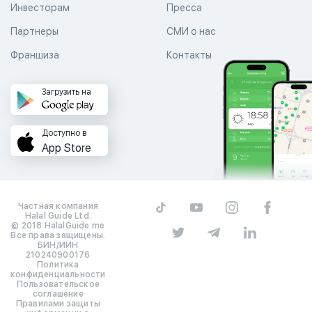
Инвесторам
Пресса
Партнеры
СМИ о нас
Франшиза
Контакты
Загрузить на
Доступно в
App Store
Частная компания
Halal Guide Ltd.
© 2018 HalalGuide.me
Все права защищены.
БИН/ИИН
210240900176
Политика
конфиденциальности
Пользовательское
соглашение
Правилами защиты