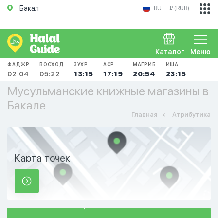
Бакал
RU
₽ (RUB)
Каталог
Меню
ФАДЖР
ВОСХОД
ЗУХР
АСР
МАГРИБ
ИША
02:04
05:22
13:15
17:19
20:54
23:15
Мусульманские книжные магазины в
Бакале
Главная
Атрибутика
Карта точек