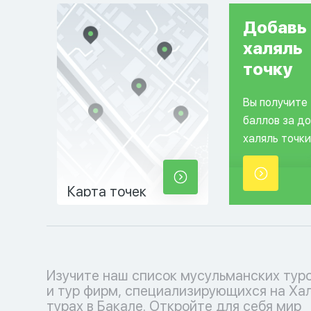
Добавь
халяль
точку
Вы получите
баллов за д
халяль точки
Карта точек
Изучите наш список мусульманских тур
соблюдения исламских традиций. Выб
и тур фирм, специализирующихся на Ха
кофмортный отпуск с нашими туроператора
турах в Бакале. Откройте для себя мир
каждый момент наполнен умиротворением и