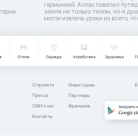
торые
ы люди
и
могли извлечь уроки из всего, чт
е
Отели
Одежда
Атрибутика
Здоровье
П
О проекте
Инвесторам
В
Пресса
Партнеры
й
СМИ о нас
Франшиза
Загрузить 
Контакты