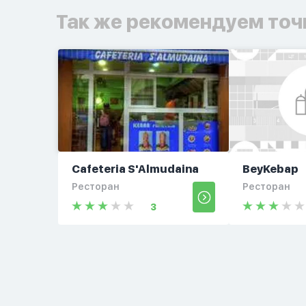
Так же рекомендуем точ
Cafeteria S'Almudaina
BeyKebap
Ресторан
Ресторан
3