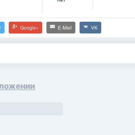
Нет
r
Google+
E-Mail
VK
ложении