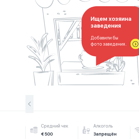
Ищем хозяина
заведения
Добавили бы
фото заведения..
Средний чек
Алкоголь
€ 500
Запрещён