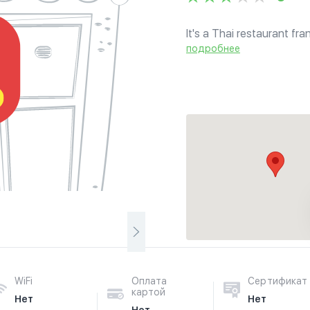
It's a Thai restaurant fra
Restaurantes de Cocina T
подробнее
Granada e Ibiza. Servicio D
WiFi
Оплата
Сертификат
картой
Нет
Нет