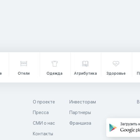
е
Отели
Одежда
Атрибутика
Здоровье
П
О проекте
Инвесторам
В
Пресса
Партнеры
й
СМИ о нас
Франшиза
Загрузить 
Контакты