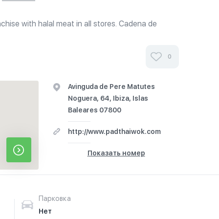
nchise with halal meat in all stores. Cadena de
ailandesa Moderna y Asiática. Fuengirola, Málaga,
omicilio y para...
0
Avinguda de Pere Matutes
Noguera, 64, Ibiza, Islas
Baleares 07800
http://www.padthaiwok.com
Показать номер
Парковка
Нет