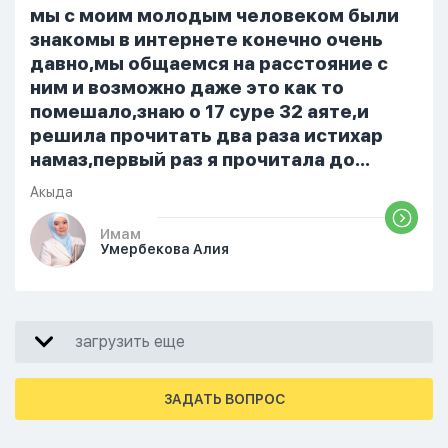
От родных же людей.
мы с моим молодым человеком были
знакомы в интернете конечно очень
давно,мы общаемся на расстояние с
ним и возможно даже это как то
помешало,знаю о 17 суре 32 аяте,и
решила прочитать два раза истихар
намаз,первый раз я прочитала до
«Аср» намаза и сначала было
Акыда
тревожно,позже стало спокойно и в
голову начали лезть только хорошие
Имам
Умербекова Алия
мысли,во второй раз когда я решила в
очередной раз прочитать истихар дуа.
я читала его переводом на
русский,потому что боялась
загрузить еще
ошибиться и то что намаз не
примется,совершила истихар во время
тахаджуд...
ЗАДАТЬ ВОПРОС