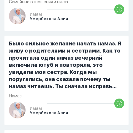
Семейные отношения и никах
разбудила его, сказав, что мне плохо.
Он ответил: «Я живу с больными». Мне
Имам
Умербекова Алия
стало очень обидно, и я решила
терпеть свою боль, повернулась
попыталась и уснуть) Но потом он
проснулся и спросил, что случилось. И
Было сильное желание начать намаз. Я
я рассказала о своих проблемах. Затем
живу с родителями и сестрами. Как то
я сказала ему:...
прочитала один намаз вечерний
включила ютуб и повторяла, это
увидала моя сестра. Когда мы
поругались, она сказала почему ты
намаз читаешь. Ты сначала исправь
себя. После этого я не вставала на
Намаз
намаз и не видела жайнамаз. Я просто
уже так не могу читать, смотреть . Дуа
Имам
Умербекова Алия
я делаю скрытно если делаю дома. Я
не показываю теперь никому что я
верю. Потому что пойдут осуждения.