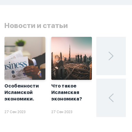
Новости и статьи
Особенности
Что такое
Без греха: чт
Исламской
Исламская
такое
экономики.
экономика?
халяльное
инвестирова
27 Сен 2023
27 Сен 2023
26 Сен 2023