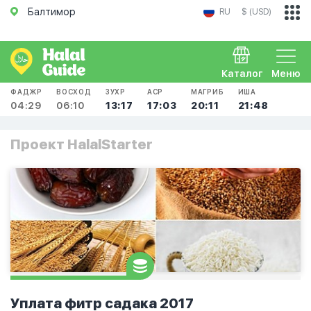
Балтимор
RU
$ (USD)
Каталог
Меню
ФАДЖР
ВОСХОД
ЗУХР
АСР
МАГРИБ
ИША
04:29
06:10
13:17
17:03
20:11
21:48
Проект HalalStarter
Уплата фитр садака 2017