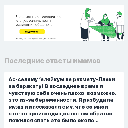
Последние ответы имамов
Ас-саляму ‘аляйкум ва рахмату-Ллахи
ва баракяту! В последнее время я
чувствую себя очень плохо, возможно,
это из-за беременности. Я разбудила
мужа и рассказала ему, что со мной
что-то происходит,он потом обратно
ложился спать это было около
одиннадцати вечера. Но я снова