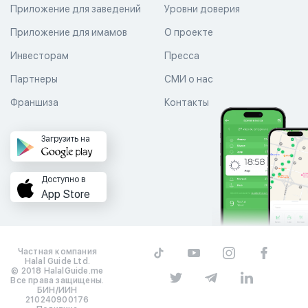
Приложение для заведений
Уровни доверия
Приложение для имамов
О проекте
Инвесторам
Пресса
Партнеры
СМИ о нас
Франшиза
Контакты
Загрузить на
Доступно в
App Store
Частная компания
Halal Guide Ltd.
© 2018 HalalGuide.me
Все права защищены.
БИН/ИИН
210240900176