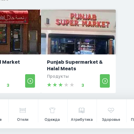
l Market
Punjab Supermarket &
Halal Meats
Продукты
3
3
е
Отели
Одежда
Атрибутика
Здоровье
П