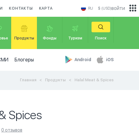
войти
И
КОНТАКТЫ
КАРТА
RU
$ (USD)
овье
Продукты
Фонды
Туризм
Поиск
СМИ
Блогеры
Android
iOS
Главная
Продукты
Halal Meat & Spices
 & Spices
0 отзывов