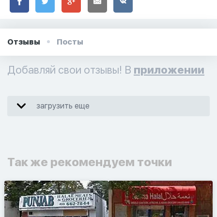
Отзывы
Посты
Добавляй свои отзывы! В
приложении
загрузить еще
Так же рекомендуем точки