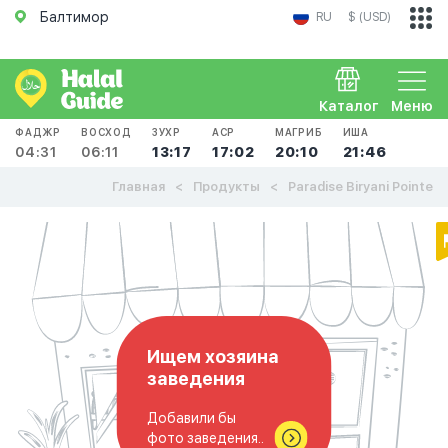
Балтимор
RU
$ (USD)
Каталог
Меню
ФАДЖР
ВОСХОД
ЗУХР
АСР
МАГРИБ
ИША
04:31
06:11
13:17
17:02
20:10
21:46
Главная
Продукты
Paradise Biryani Pointe
Ищем хозяина
заведения
Добавили бы
фото заведения..