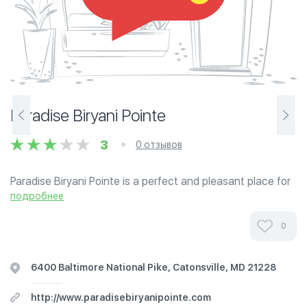
Paradise Biryani Pointe
3
0 отзывов
Paradise Biryani Pointe is a perfect and pleasant place for
Delicious and Traditional Hyderabad Nawabi Food. With
подробнее
the strength of esteemed and loyal customer base we are
very glad to serve our...
0
6400 Baltimore National Pike, Catonsville, MD 21228
http://www.paradisebiryanipointe.com