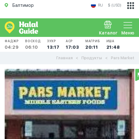
Балтимор
RU
$ (USD)
Каталог
Меню
ФАДЖР
ВОСХОД
ЗУХР
АСР
МАГРИБ
ИША
04:29
06:10
13:17
17:03
20:11
21:48
Главная
Продукты
Pars Market