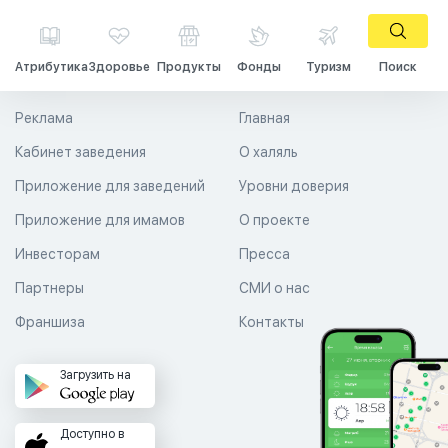
Атрибутика
Здоровье
Продукты
Фонды
Туризм
Поиск
Реклама
Главная
Кабинет заведения
О халяль
Приложение для заведений
Уровни доверия
Приложение для имамов
О проекте
Инвесторам
Пресса
Партнеры
СМИ о нас
Франшиза
Контакты
Загрузить на
Доступно в